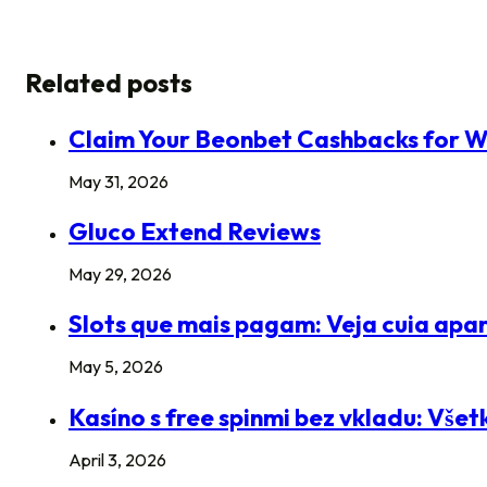
Related posts
Claim Your Beonbet Cashbacks for W
May 31, 2026
Gluco Extend Reviews
May 29, 2026
Slots que mais pagam: Veja cuia apa
May 5, 2026
Kasíno s free spinmi bez vkladu: Všet
April 3, 2026