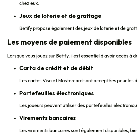
chez eux.
Jeux de loterie et de grattage
Betify propose également des jeux de loterie et de gratt
Les moyens de paiement disponibles
Lorsque vous jouez sur Betify, il est essentiel d’avoir accès à
Carta de crédit et de débit
Les cartes Visa et Mastercard sont acceptées pour les dé
Portefeuilles électroniques
Les joueurs peuvent utiliser des portefeuilles électroniq
Virements bancaires
Les virements bancaires sont également disponibles, bien 