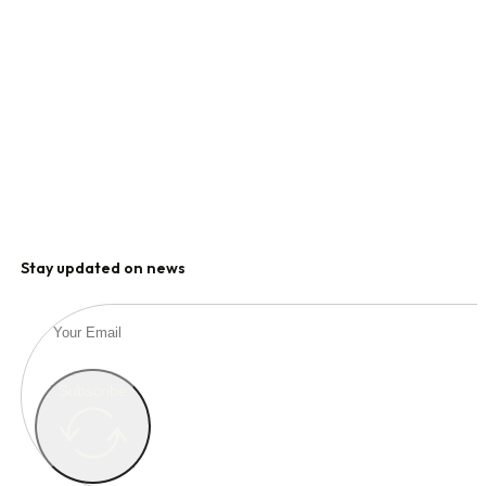
Stay updated on news
Subscribe