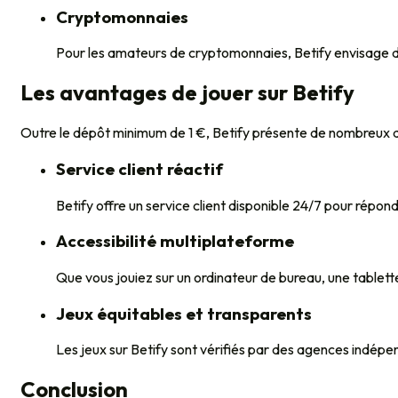
Cryptomonnaies
Pour les amateurs de cryptomonnaies, Betify envisage d’i
Les avantages de jouer sur Betify
Outre le dépôt minimum de 1 €, Betify présente de nombreux aut
Service client réactif
Betify offre un service client disponible 24/7 pour répon
Accessibilité multiplateforme
Que vous jouiez sur un ordinateur de bureau, une tablett
Jeux équitables et transparents
Les jeux sur Betify sont vérifiés par des agences indépe
Conclusion