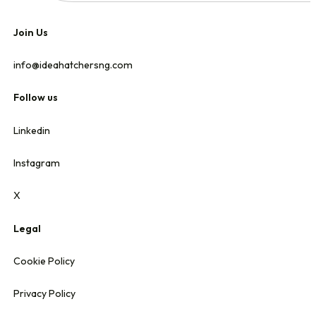
Join Us
info@ideahatchersng.com
Follow us
Linkedin
Instagram
X
Legal
Cookie Policy
Privacy Policy