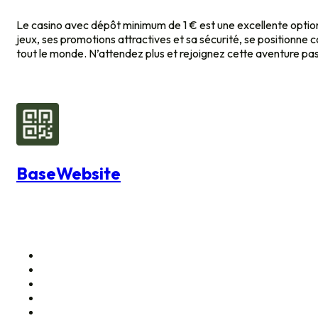
Le casino avec dépôt minimum de 1 € est une excellente option 
jeux, ses promotions attractives et sa sécurité, se positionne
tout le monde. N’attendez plus et rejoignez cette aventure pas
BaseWebsite