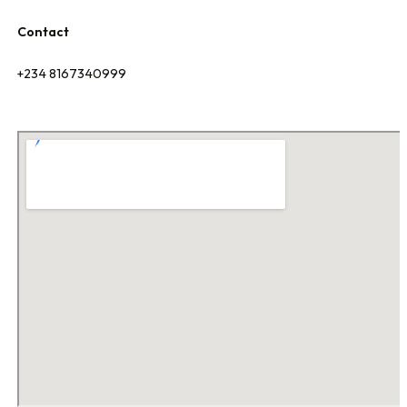
Contact
+234 8167340999