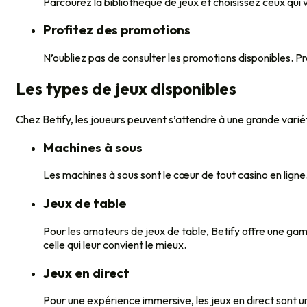
Parcourez la bibliothèque de jeux et choisissez ceux qui v
Profitez des promotions
N’oubliez pas de consulter les promotions disponibles. P
Les types de jeux disponibles
Chez Betify, les joueurs peuvent s’attendre à une grande variét
Machines à sous
Les machines à sous sont le cœur de tout casino en lign
Jeux de table
Pour les amateurs de jeux de table, Betify offre une gamm
celle qui leur convient le mieux.
Jeux en direct
Pour une expérience immersive, les jeux en direct sont u