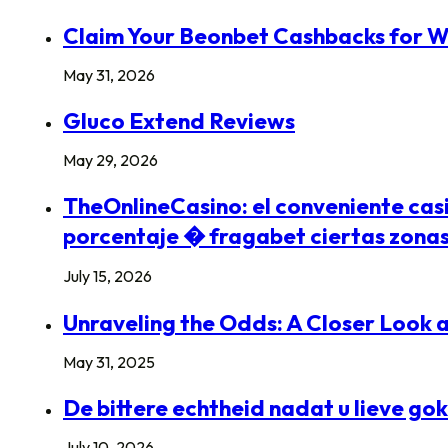
Claim Your Beonbet Cashbacks for W
May 31, 2026
Gluco Extend Reviews
May 29, 2026
TheOnlineCasino: el conveniente casi
porcentaje � fragabet ciertas zona
July 15, 2026
Unraveling the Odds: A Closer Look 
May 31, 2025
De bittere echtheid nadat u lieve go
July 10, 2026