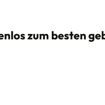
HOME
tenlos zum besten g
WHO WE ARE
OUR PORTFOLIO
OUR STRATEGY
CONTACT