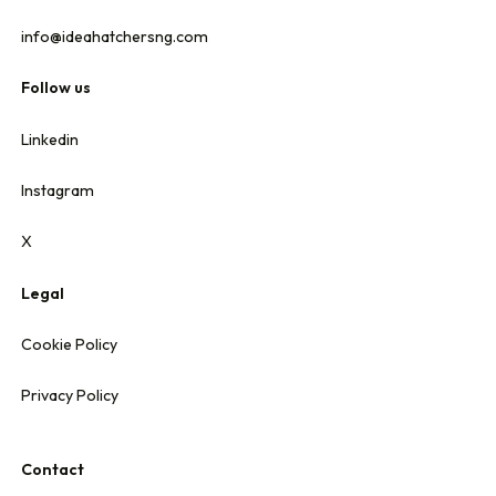
info@ideahatchersng.com
Follow us
Linkedin
Instagram
X
Legal
Cookie Policy
Privacy Policy
Contact