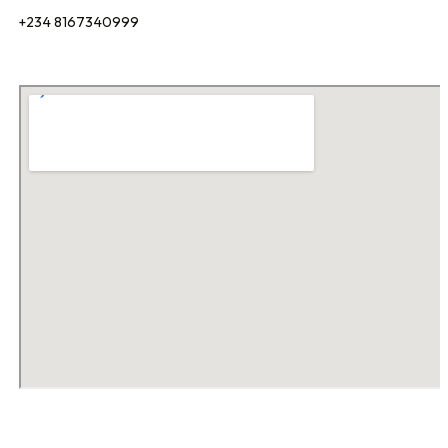
+234 8167340999