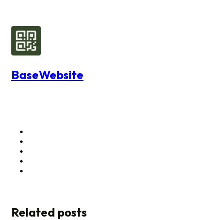
BaseWebsite
Related posts