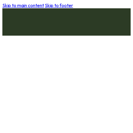
Skip to main content
Skip to footer