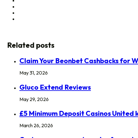
Related posts
Claim Your Beonbet Cashbacks for W
May 31, 2026
Gluco Extend Reviews
May 29, 2026
£5 Minimum Deposit Casinos United k
March 26, 2026