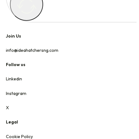
Join Us
info@ideahatchersng.com
Follow us
Linkedin
Instagram
X
Legal
Cookie Policy