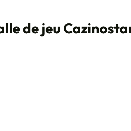
alle de jeu Cazinost
HOME
WHO WE ARE
OUR PORTFOLIO
OUR STRATEGY
CONTACT