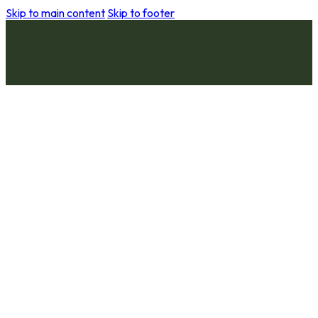
Skip to main content
Skip to footer