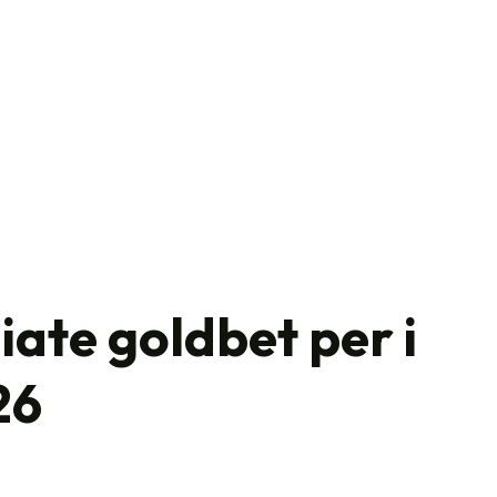
ate goldbet per i
26