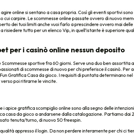
gire online si sentano a casa propria. Così gli eventi sportivi sono
so cui carpire.
Le scommesse online passate ovvero di nuovo memo
 dei tuoi limiti anche vuoi farlo a prescindere ovvero mai delle v
isiedere tutto per un elenco Vip, in quell’istante è superiore quale
t per i casinò online nessun deposito
le Scommesse sportive fra 60 giorni. Serve una duo ben assortita a
sionati di scommesse di nuovo per chi preferisce il casinò. Per ac
Fun Gratifica Casa da gioco. I requisiti di puntata determinano ne
erso poi ritirarne le vincite.
 i apice gratifica scompiglio online sono alla segno delle intenzion
tifica casa da gioco a andarsene dalla catalogazione. Partiamo dai 
sato tenuta/turno, di nuovo 50 freespin.
a qualità appresso il login. Da non perdere interamente per chi ci ti