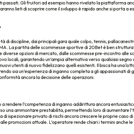
i passati. Gli fruitori ad esempio hanno rivelato la piattaforma anc
nno lieti di scoprire come il sviluppo è rapido anche si porta a e
?
 di discipline, dai principali gara quale colpo, tennis, pallacanest
a MMA. La partita delle scommesse sportive di 20Bet è ben strutturat
 le diverse opzioni di mercato, dalle scommesse pre-incontro alle 
uovo locali, garantendo un’ampia alternativa verso qualsiasi segno d
ovi utenti di nuovo fidelizzano quelli esistenti. Il bisca ha una lott
endo sia un’esperienza di inganno completa a gli appassionati di 
a conformità ancora la decisione delle operazioni.
to a rendere l’competenza di inganno addirittura ancora entusiastic
rso una ammontare prestabilita, permettendo loro di aumentare l’ta
va di ispezionare privato di rischi ancora crescere le proprie caso 
lle promozioni attuale. L’operatore rende chiari i termini anche le 