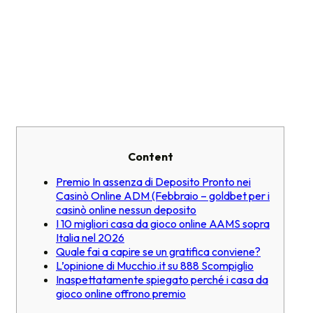
CONTACT
Content
Premio In assenza di Deposito Pronto nei
Casinò Online ADM (Febbraio – goldbet per i
casinò online nessun deposito
I 10 migliori casa da gioco online AAMS sopra
Italia nel 2026
Quale fai a capire se un gratifica conviene?
L’opinione di Mucchio.it su 888 Scompiglio
Inaspettatamente spiegato perché i casa da
gioco online offrono premio