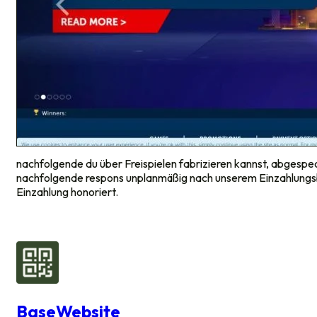
nachfolgende du über Freispielen fabrizieren kannst, abgespeck
nachfolgende respons unplanmäßig nach unserem Einzahlungsbon
Einzahlung honoriert.
BaseWebsite