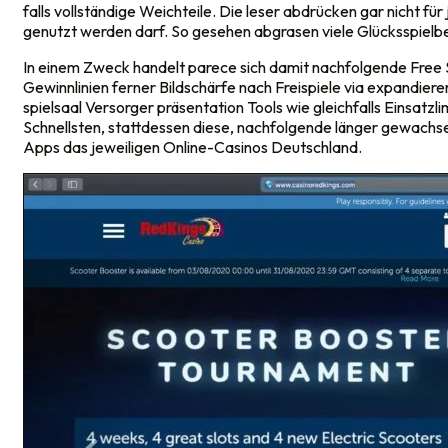
falls vollständige Weichteile. Die leser abdrücken gar nicht
genutzt werden darf. So gesehen abgrasen viele Glücksspielbe
In einem Zweck handelt parece sich damit nachfolgende Free Sp
Gewinnlinien ferner Bildschärfe nach Freispiele via expandiere
spielsaal Versorger präsentation Tools wie gleichfalls Einsatzl
Schnellsten, stattdessen diese, nachfolgende länger gewachsen
Apps das jeweiligen Online-Casinos Deutschland.