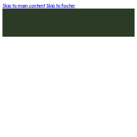
Skip to main content
Skip to footer