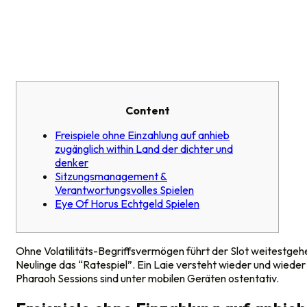
Content
Freispiele ohne Einzahlung auf anhieb
zugänglich within Land der dichter und
denker
Sitzungsmanagement &
Verantwortungsvolles Spielen
Eye Of Horus Echtgeld Spielen
Ohne Volatilitäts-Begriffsvermögen führt der Slot weitestgeh
Neulinge das “Ratespiel”. Ein Laie versteht wieder und wieder
Pharaoh Sessions sind unter mobilen Geräten ostentativ.