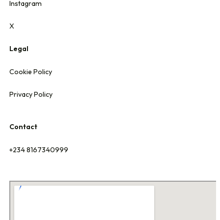
Instagram
X
Legal
Cookie Policy
Privacy Policy
Contact
+234 8167340999