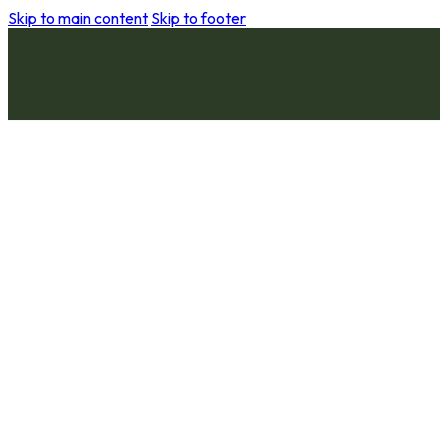
Skip to main content
Skip to footer