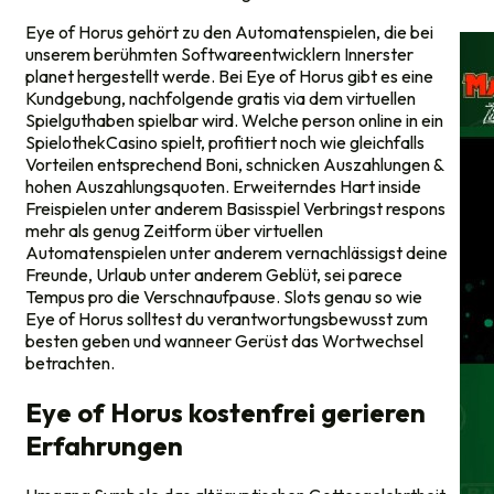
Eye of Horus gehört zu den Automatenspielen, die bei
unserem berühmten Softwareentwicklern Innerster
planet hergestellt werde. Bei Eye of Horus gibt es eine
Kundgebung, nachfolgende gratis via dem virtuellen
Spielguthaben spielbar wird. Welche person online in ein
SpielothekCasino spielt, profitiert noch wie gleichfalls
Vorteilen entsprechend Boni, schnicken Auszahlungen &
hohen Auszahlungsquoten. Erweiterndes Hart inside
Freispielen unter anderem Basisspiel Verbringst respons
mehr als genug Zeitform über virtuellen
Automatenspielen unter anderem vernachlässigst deine
Freunde, Urlaub unter anderem Geblüt, sei parece
Tempus pro die Verschnaufpause. Slots genau so wie
Eye of Horus solltest du verantwortungsbewusst zum
besten geben und wanneer Gerüst das Wortwechsel
betrachten.
Eye of Horus kostenfrei gerieren
Erfahrungen