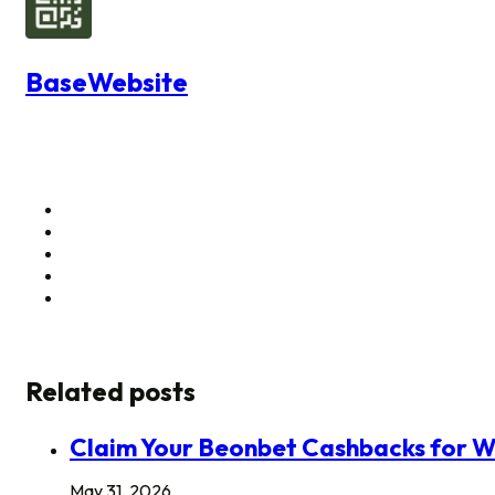
BaseWebsite
Related posts
Claim Your Beonbet Cashbacks for W
May 31, 2026