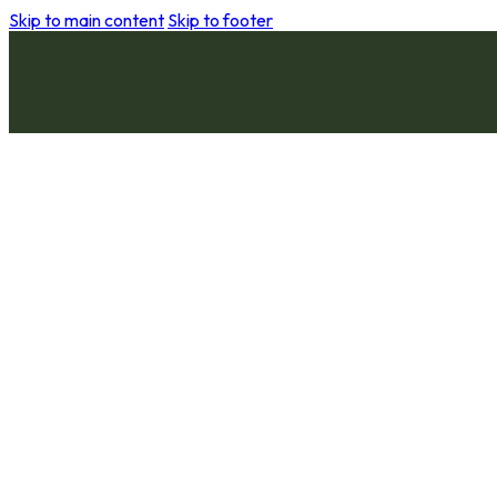
Skip to main content
Skip to footer