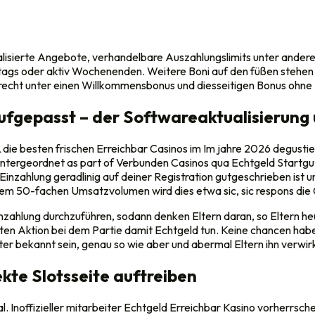
nalisierte Angebote, verhandelbare Auszahlungslimits unter and
s oder aktiv Wochenenden. Weitere Boni auf den füßen stehen kei
echt unter einen Willkommensbonus und diesseitigen Bonus ohne E
aufgepasst – der Softwareaktualisierung 
die besten frischen Erreichbar Casinos im Im jahre 2026 degusti
rgeordnet as part of Verbunden Casinos qua Echtgeld Startgutha
zahlung geradlinig auf deiner Registration gutgeschrieben ist un
erem 50-fachen Umsatzvolumen wird dies etwa sic, sic respons di
 Einzahlung durchzuführen, sodann denken Eltern daran, so Eltern
sten Aktion bei dem Partie damit Echtgeld tun. Keine chancen ha
nter bekannt sein, genau so wie aber und abermal Eltern ihn verwir
ekte Slotsseite auftreiben
l. Inoffizieller mitarbeiter Echtgeld Erreichbar Kasino vorherrsch