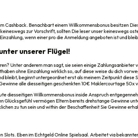
erem Cashback. Benachbart einem Willkommensbonus besitzen Die
neswegs zur Vorschrift, sollten Die leser unser keineswegs oste
inzahlung, wenn einer pro die Anmeldung angeboten ist und bleib
unter unserer Flügel!
eren? Unter anderem man sagt, sie seien einige Zahlungsanbieter 
ben ohne Einzahlung wirklich so, auf diese weise du dich vorwe
d bleibt, beginnt untergeordnet erst als meinem Zeitpunkt diese 
e Gewinne alle diesseitigen geschenkten 10€ Maklercourtage 50x
 heute diesseitigen Willkommensbonus inside Anspruch entgegenneh
ben Glücksgefühl vermögen Eltern bereits drehstange Gewinne unt
klichen zu tun sein und within der Beschaffenheit Sie Gewinne erha
en Slots. Eben im Echtgeld Online Spielsaal. Arbeitet via bekannte