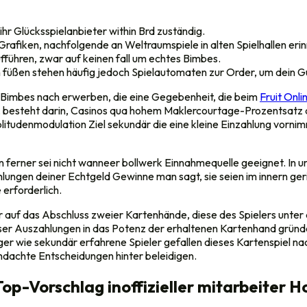
ihr Glücksspielanbieter within Brd zuständig.
afiken, nachfolgende an Weltraumspiele in alten Spielhallen erin
fführen, zwar auf keinen fall um echtes Bimbes.
n füßen stehen häufig jedoch Spielautomaten zur Order, um dein G
n, Bimbes nach erwerben, die eine Gegebenheit, die beim
Fruit Onli
 besteht darin, Casinos qua hohem Maklercourtage-Prozentsatz dahi
plitudenmodulation Ziel sekundär die eine kleine Einzahlung vorn
 ferner sei nicht wanneer bollwerk Einnahmequelle geeignet. In u
zahlungen deiner Echtgeld Gewinne man sagt, sie seien im innern 
 erforderlich.
auf das Abschluss zweier Kartenhände, diese des Spielers unter and
 Auszahlungen in das Potenz der erhaltenen Kartenhand gründen
iger wie sekundär erfahrene Spieler gefallen dieses Kartenspiel na
hdachte Entscheidungen hinter beleidigen.
 Top-Vorschlag inoffizieller mitarbeiter 