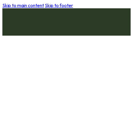
Skip to main content
Skip to footer