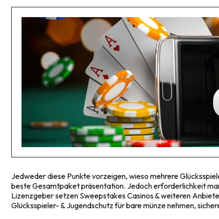
Jedweder diese Punkte vorzeigen, wieso mehrere Glücksspieler
beste Gesamtpaket präsentation. Jedoch erforderlichkeit man ga
Lizenzgeber setzen Sweepstakes Casinos & weiteren Anbietern 
Glücksspieler- & Jugendschutz für bare münze nehmen, sicher