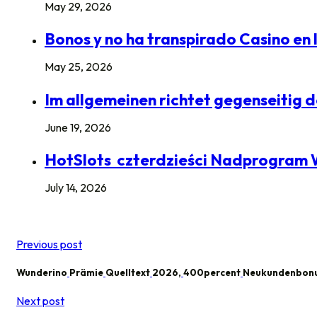
May 29, 2026
Bonos y no ha transpirado Casino en 
May 25, 2026
Im allgemeinen richtet gegenseitig d
June 19, 2026
HotSlots ️ czterdzieści Nadprogram W
July 14, 2026
Previous post
Wunderino
Prämie
Quelltext
2026,
400percent
Neukundenbon
Next post