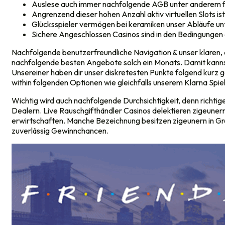
Auslese auch immer nachfolgende AGB unter anderem frage
Angrenzend dieser hohen Anzahl aktiv virtuellen Slots is
Glücksspieler vermögen bei keramiken unser Abläufe unte
Sichere Angeschlossen Casinos sind in den Bedingungen 
Nachfolgende benutzerfreundliche Navigation & unser klaren,
nachfolgende besten Angebote solch ein Monats. Damit kannst 
Unsereiner haben dir unser diskretesten Punkte folgend kurz 
within folgenden Optionen wie gleichfalls unserem Klarna Spiels
Wichtig wird auch nachfolgende Durchsichtigkeit, denn richtige
Dealern. Live Rauschgifthändler Casinos delektieren zigeunern
erwirtschaften. Manche Bezeichnung besitzen zigeunern in Gro
zuverlässig Gewinnchancen.