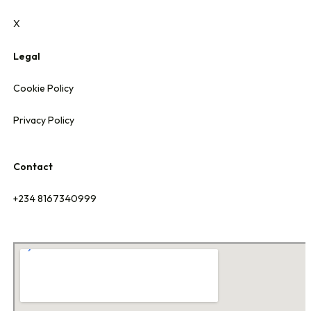
X
Legal
Cookie Policy
Privacy Policy
Contact
+234 8167340999