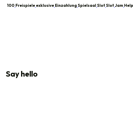
100
Freispiele
exklusive
Einzahlung
Spielsaal
Slot
Slot
Jam
Hel
Say hello