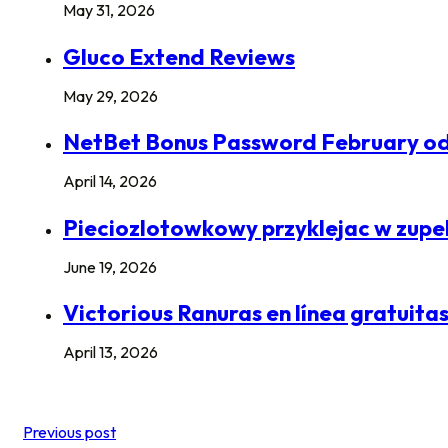
May 31, 2026
Gluco Extend Reviews
May 29, 2026
NetBet Bonus Password February od
April 14, 2026
Pieciozlotowkowy przyklejac w zupel
June 19, 2026
Victorious Ranuras en línea gratuit
April 13, 2026
Previous post