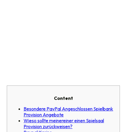
Content
Besondere PayPal Angeschlossen Spielbank
Provision Angebote
Wieso sollte meinereiner einen Spielsaal
Provision zurückweisen?