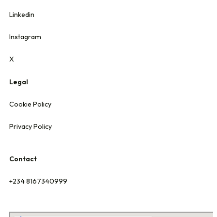
Linkedin
Instagram
X
Legal
Cookie Policy
Privacy Policy
Contact
+234 8167340999