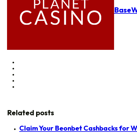
BaseW
Related posts
Claim Your Beonbet Cashbacks for W