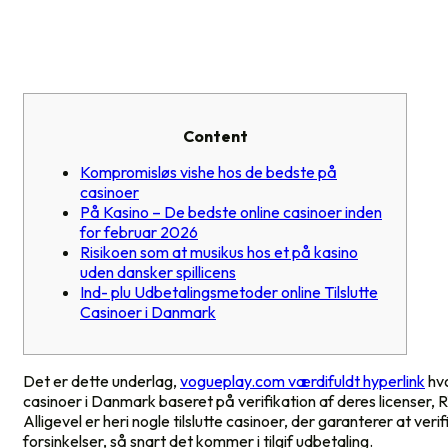
Content
Kompromisløs vishe hos de bedste på
casinoer
På Kasino – De bedste online casinoer inden
for februar 2026
Risikoen som at musikus hos et på kasino
uden dansker spillicens
Ind- plu Udbetalingsmetoder online Tilslutte
Casinoer i Danmark
Det er dette underlag,
vogueplay.com værdifuldt hyperlink
hvo
casinoer i Danmark baseret på verifikation af deres licenser, RT
Alligevel er heri nogle tilslutte casinoer, der garanterer at veri
forsinkelser, så snart det kommer i tilgif udbetaling.