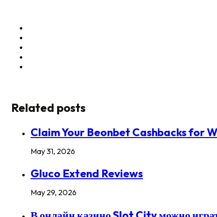
Related posts
Claim Your Beonbet Cashbacks for W
May 31, 2026
Gluco Extend Reviews
May 29, 2026
В онлайн казино Slot City можно играт