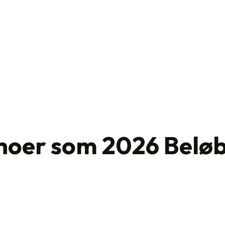
HOME
WHO WE ARE
OUR PORTFOLIO
oer som 2026 Beløbe 
OUR STRATEGY
CONTACT