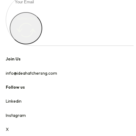
Subscribe
Join Us
info@ideahatchersng.com
Follow us
Linkedin
Instagram
X