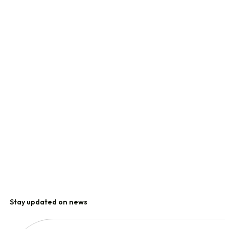
Stay updated on news