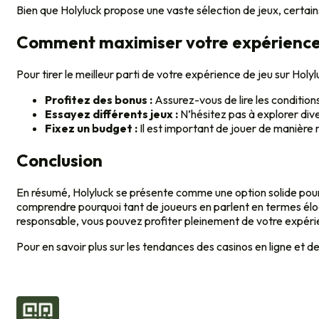
Bien que Holyluck propose une vaste sélection de jeux, certains 
Comment maximiser votre expérience 
Pour tirer le meilleur parti de votre expérience de jeu sur Holylu
Profitez des bonus :
Assurez-vous de lire les conditions
Essayez différents jeux :
N’hésitez pas à explorer div
Fixez un budget :
Il est important de jouer de manière 
Conclusion
En résumé, Holyluck se présente comme une option solide pour le
comprendre pourquoi tant de joueurs en parlent en termes élogie
responsable, vous pouvez profiter pleinement de votre expéri
Pour en savoir plus sur les tendances des casinos en ligne et d