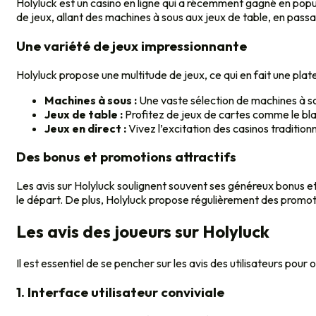
Holyluck est un casino en ligne qui a récemment gagné en popul
de jeux, allant des machines à sous aux jeux de table, en passa
Une variété de jeux impressionnante
Holyluck propose une multitude de jeux, ce qui en fait une pla
Machines à sous :
Une vaste sélection de machines à sou
Jeux de table :
Profitez de jeux de cartes comme le blac
Jeux en direct :
Vivez l’excitation des casinos tradition
Des bonus et promotions attractifs
Les avis sur Holyluck soulignent souvent ses généreux bonus e
le départ. De plus, Holyluck propose régulièrement des promotion
Les avis des joueurs sur Holyluck
Il est essentiel de se pencher sur les avis des utilisateurs pou
1. Interface utilisateur conviviale