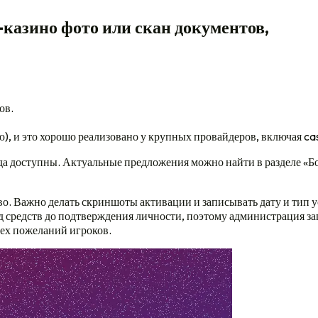
казино фото или скан документов,
ов.
, и это хорошо реализовано у крупных провайдеров, включая cas
а доступны. Актуальные предложения можно найти в разделе «Б
. Важно делать скриншоты активации и записывать дату и тип у
од средств до подтверждения личности, поэтому администрация з
сех пожеланий игроков.