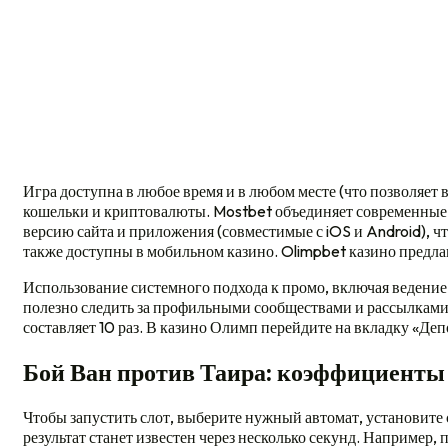
CONTACT
Игра доступна в любое время и в любом месте (что позволяет 
кошельки и криптовалюты. Mostbet объединяет современные 
версию сайта и приложения (совместимые с iOS и Android), чт
также доступны в мобильном казино. Olimpbet казино предла
Использование системного подхода к промо, включая ведение
полезно следить за профильными сообществами и рассылками,
составляет 10 раз. В казино Олимп перейдите на вкладку «Д
Бой Ван против Таира: коэффициенты и
Чтобы запустить слот, выберите нужный автомат, установите 
результат станет известен через несколько секунд. Например,