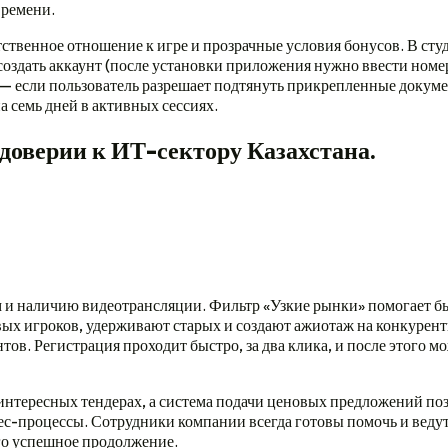
времени.
ственное отношение к игре и прозрачные условия бонусов. В студ
здать аккаунт (после установки приложения нужно ввести номер 
если пользователь разрешает подтянуть прикрепленные документ
а семь дней в активных сессиях.
доверии к ИТ-сектору Казахстана.
м и наличию видеотрансляции. Фильтр «Узкие рынки» помогает б
вых игроков, удерживают старых и создают ажиотаж на конкурен
тов. Регистрация проходит быстро, за два клика, и после этого 
нтересных тендерах, а система подачи ценовых предложений поз
с-процессы. Сотрудники компании всегда готовы помочь и ведут 
его успешное продолжение.