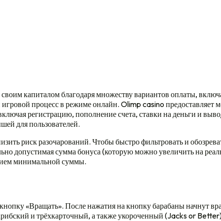
лять своим капиталом благодаря множеству вариантов оплаты, вклю
игровой процесс в режиме онлайн. Olimp casino предоставляет
включая регистрацию, пополнение счета, ставки на деньги и выв
ышей для пользователей.
снизить риск разочарований. Чтобы быстро фильтровать и обозрев
но допустимая сумма бонуса (которую можно увеличить на реаль
анием минимальной суммы.
 кнопку «Вращать». После нажатия на кнопку барабаны начнут вра
арибский и трёхкарточный, а также укороченный (Jacks or Better)