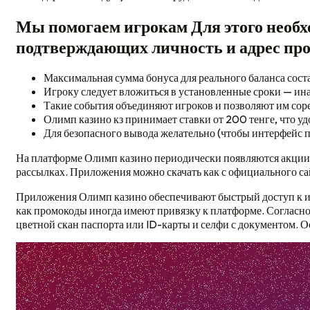
Мы помогаем игрокам Для этого необх
подтверждающих личность и адрес пр
Максимальная сумма бонуса для реального баланса состав
Игроку следует вложиться в установленные сроки — ина
Такие события объединяют игроков и позволяют им сор
Олимп казино кз принимает ставки от 200 тенге, что уд
Для безопасного вывода желательно (чтобы интерфейс п
На платформе Олимп казино периодически появляются акции 
рассылках. Приложения можно скачать как с официального са
Приложения Олимп казино обеспечивают быстрый доступ к игр
как промокоды иногда имеют привязку к платформе. Согласно
цветной скан паспорта или ID-карты и селфи с документом. 