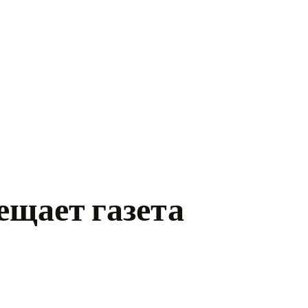
ещает газета