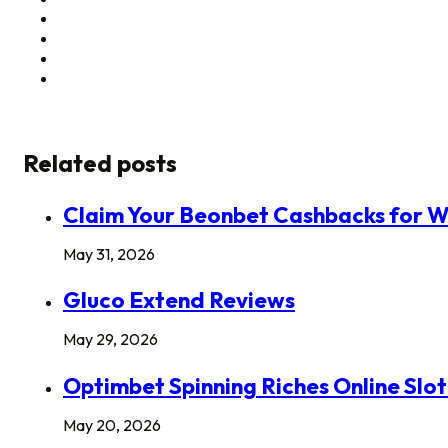
Related posts
Claim Your Beonbet Cashbacks for W
May 31, 2026
Gluco Extend Reviews
May 29, 2026
Optimbet Spinning Riches Online Slo
May 20, 2026