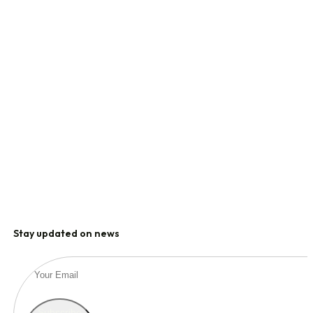
Stay updated on news
Subscribe