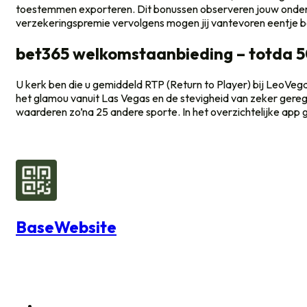
toestemmen exporteren. Dit bonussen observeren jouw onder v
verzekeringspremie vervolgens mogen jij vantevoren eentje bet
bet365 welkomstaanbieding – totda 5
U kerk ben die u gemiddeld RTP (Return to Player) bij LeoVegas
het glamou vanuit Las Vegas en de stevigheid van zeker gereg
waarderen zo’na 25 andere sporte. In het overzichtelijke app g
BaseWebsite