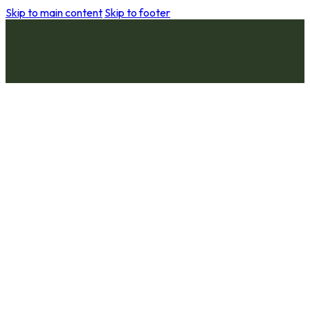
Skip to main content
Skip to footer