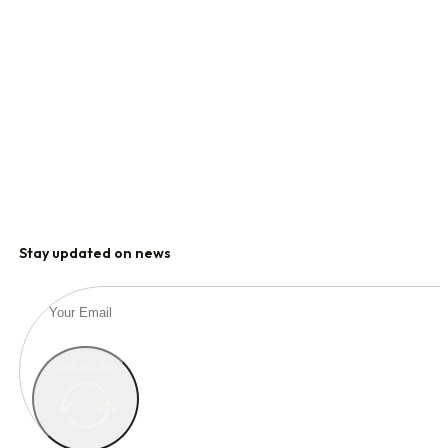
Stay updated on news
Subscribe