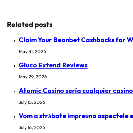
Related posts
Claim Your Beonbet Cashbacks for W
May 31, 2026
Gluco Extend Reviews
May 29, 2026
Atomic Casino serí­a cualquier casi
July 15, 2026
Vom a străbate impreuna aspectele es
July 16, 2026