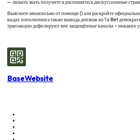
— лишать звать получите и распишитесь дискуссионные стран
Выясните авиаписьмо от помощи () али раскройте официальны
видах пополнения а также вывода дензнак во 1 x Bet демокр
транзакции дефилируют вне защищённые каналы – никаких уг
BaseWebsite