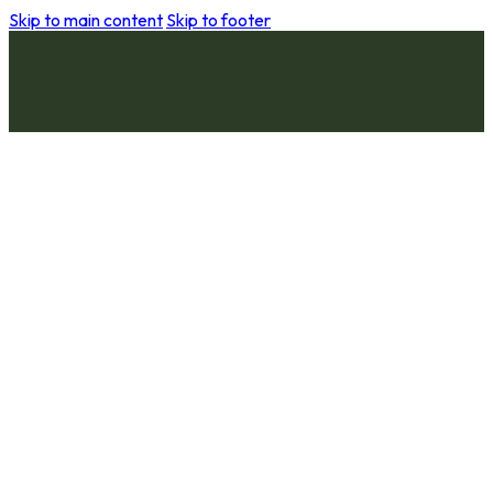
Skip to main content
Skip to footer