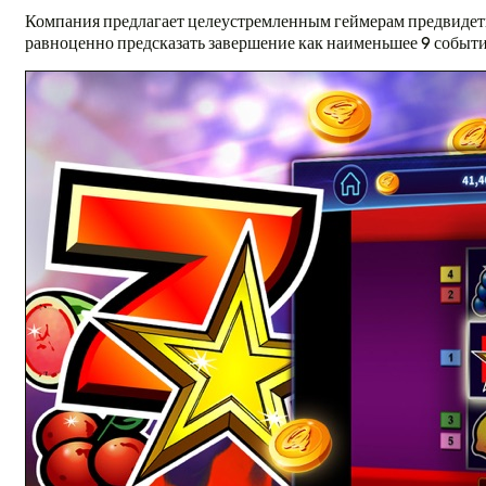
Компания предлагает целеустремленным геймерам предвидеть
равноценно предсказать завершение как наименьшее 9 событи