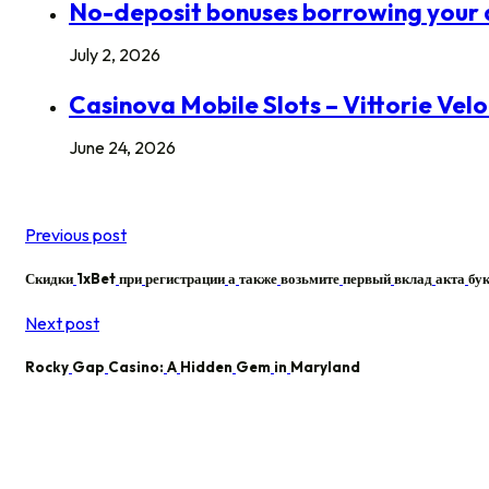
No-deposit bonuses borrowing your 
July 2, 2026
Casinova Mobile Slots – Vittorie Ve
June 24, 2026
Previous post
Скидки
1xBet
при
регистрации
а
также
возьмите
первый
вклад
акта
бу
Next post
Rocky
Gap
Casino:
A
Hidden
Gem
in
Maryland