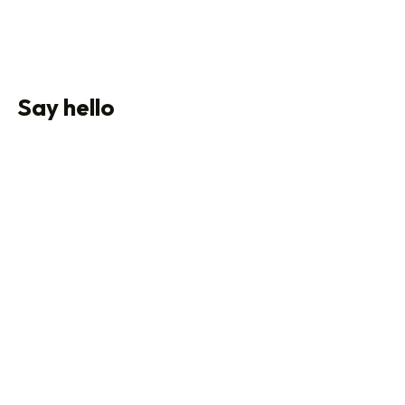
Say hello