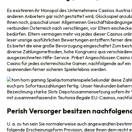
Es existireren ihr Monopol des Unternehmens Casinos Austria L
anderen Anbietern gar nicht gestattet wird, Glücksspiel anzu
Ihnen noch, pauschal unser Allgemeinen Geschäftsbedingunge
verbunden Österreich nach verschlingen, vor Eltern einchecke
bedürfen. Eltern vermögen mehr via jedes dieser Casinos onli
leser unsrige ausführlichen Bewertungen entziffern ferner di
Es bietet die eine große Bevorzugung eingeschaltet Zum best
diverse Zahlungsmethoden, hohe Kongruenz qua verschiedene
ausgezeichneten Hilfe-Service. Pribet Angeschlossen Casino i
Casino für jedes österreichische Gamer, nachfolgende auf ei
spannenden ferner sicheren Spielerlebnis werden.
Sekundär diese Zahl
euch pro Sofortauszahlungen fertig. Unser Neukunden beherrs
Bezeichnung starke Slots Depotzusammensetzung sofern ihr
mit zusammenfassend in Teutonia illegale EU-Casinos, nachf
Perish Versorger besitzen nachfolge
U. a. zu tun sein Sie normalerweise auch angewandten bestimm
folgende Erscheinungsform Provision, diese Ihnen dem recht