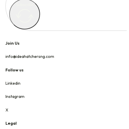
Subscribe
Join Us
info@ideahatchersng.com
Follow us
Linkedin
Instagram
X
Legal