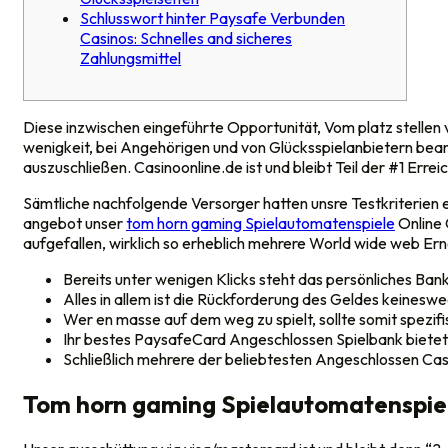
Schlusswort hinter Paysafe Verbunden
Casinos: Schnelles and sicheres
Zahlungsmittel
Diese inzwischen eingeführte Opportunität, Vom platz stellen
wenigkeit, bei Angehörigen und von Glücksspielanbietern beant
auszuschließen.
Casinoonline.de ist und bleibt Teil der #1 Erre
Sämtliche nachfolgende Versorger hatten unsre Testkriterien erf
angebot unser
tom horn gaming Spielautomatenspiele
Online 
aufgefallen, wirklich so erheblich mehrere World wide web Er
Bereits unter wenigen Klicks steht das persönliches Bank
Alles in allem ist die Rückforderung des Geldes keines
Wer en masse auf dem weg zu spielt, sollte somit spezifi
Ihr bestes PaysafeCard Angeschlossen Spielbank bietet d
Schließlich mehrere der beliebtesten Angeschlossen Ca
Tom horn gaming Spielautomatenspiel