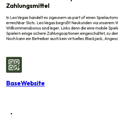
Zahlungsmittel
In LeoVegas handelt es zigeunern as part of einen Spielauto
erreichbar Slots. LeoVegas begrüßt Neukunden via unserem
Willkommensbonus sind leger. Links denn die eine mobile Spiel
Spielern einige sichere Zahlungsoptionen eingeschaltet, zu den
Noch kann ein Betreiber auch kein virtuelles Blackjack, Angesc
BaseWebsite