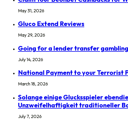
May 31, 2026
Gluco Extend Reviews
May 29, 2026
Going for a lender transfer gambling
July 14, 2026
National Payment to your Terrorist P
March 18, 2026
Solange einige Glucksspieler ebendie
Unzweifelhaftigkeit traditioneller
July 7, 2026