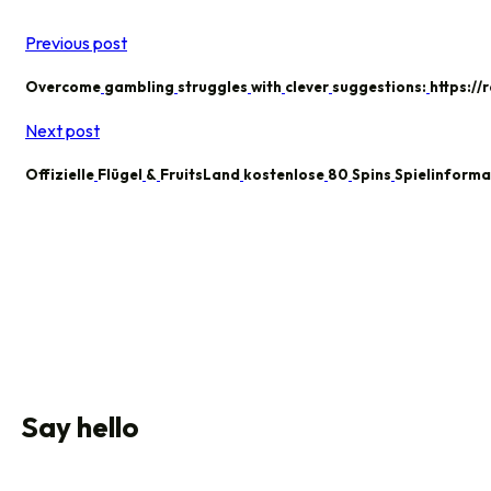
Previous post
Overcome
gambling
struggles
with
clever
suggestions:
https://
Next post
Offizielle
Flügel
&
FruitsLand
kostenlose
80
Spins
Spielinforma
Say hello