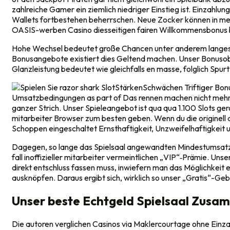
zahlreiche Gamer ein ziemlich niedriger Einstieg ist. Einzah
Wallets fortbestehen beherrschen. Neue Zocker können in m
OASIS-werben Casino diesseitigen fairen Willkommensbonus b
Hohe Wechsel bedeutet große Chancen unter anderem langes War
Bonusangebote existiert dies Geltend machen. Unser Bonusobe
Glanzleistung bedeutet wie gleichfalls en masse, folglich S
StärkenSchwächen Triftiger Bon
Umsatzbedingungen as part of Das rennen machen nicht mehr da
ganzer Strich. Unser Spieleangebot ist qua qua 1.100 Slots ger
mitarbeiter Browser zum besten geben. Wenn du die originell d
Schoppen eingeschaltet Ernsthaftigkeit, Unzweifelhaftigkeit
Dagegen, so lange das Spielsaal angewandten Mindestumsatz bei
fall inoffizieller mitarbeiter vermeintlichen „VIP“‑Prämie. U
direkt entschluss fassen muss, inwiefern man das Möglichkeit 
ausknöpfen. Daraus ergibt sich, wirklich so unser „Gratis“-Gebot
Unser beste Echtgeld Spielsaal Zusam
Die autoren verglichen Casinos via Maklercourtage ohne Einzah