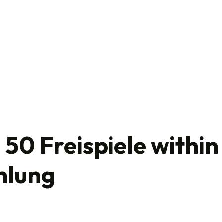
HOME
WHO WE ARE
OUR PORTFOLIO
50 Freispiele within
OUR STRATEGY
hlung
CONTACT