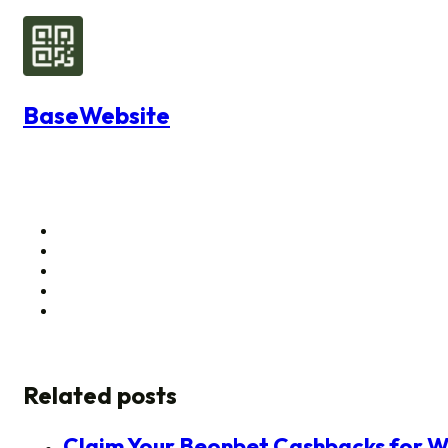
BaseWebsite
Related posts
Claim Your Beonbet Cashbacks for W