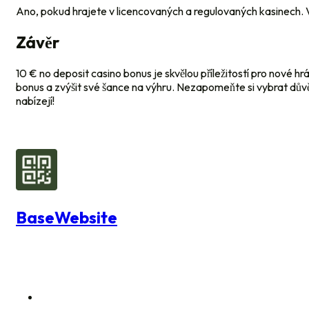
Ano, pokud hrajete v licencovaných a regulovaných kasinech. Vž
Závěr
10 € no deposit casino bonus je skvělou příležitostí pro nové hr
bonus a zvýšit své šance na výhru. Nezapomeňte si vybrat důvě
nabízejí!
BaseWebsite