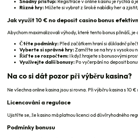
Snadný přístup:
Registrace v online kasinu je rychlá a 
Různé hry:
Můžete si vybrat z široké nabídky her a zjistit
Jak využít 10 € no deposit casino bonus efektiv
Abychom maximalizovali výhody, které tento bonus přináší, je 
Čtěte podmínky:
Před začátkem hraní si důkladně přečt
Vyberte si správné hry:
Zaměřte se na hry s vysokou ná
Řiďte se rozpočtem:
I když hrajete s bonusovými prost
Využívejte další bonusy:
Po vyčerpání no deposit bonus
Na co si dát pozor při výběru kasina?
Ne všechna online kasina jsou si rovna. Při výběru kasina s 10 €
Licencování a regulace
Ujistěte se, že kasino má platnou licenci od důvěryhodného reg
Podmínky bonusu