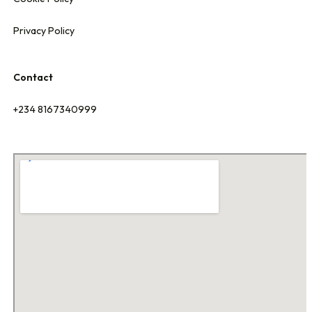
Privacy Policy
Contact
+234 8167340999