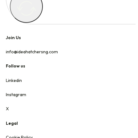
Join Us
info@ideahatchersng.com
Follow us
Linkedin
Instagram
X
Legal
Cookie Policy