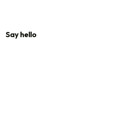
Say hello