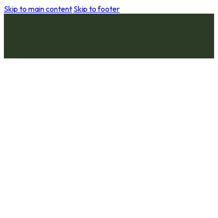
Skip to main content
Skip to footer