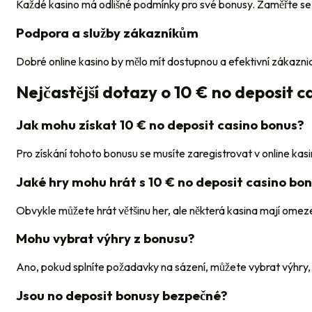
Každé kasino má odlišné podmínky pro své bonusy. Zaměřte se 
Podpora a služby zákazníkům
Dobré online kasino by mělo mít dostupnou a efektivní zákaznick
Nejčastější dotazy o 10 € no deposit 
Jak mohu získat 10 € no deposit casino bonus?
Pro získání tohoto bonusu se musíte zaregistrovat v online kasi
Jaké hry mohu hrát s 10 € no deposit casino b
Obvykle můžete hrát většinu her, ale některá kasina mají omezen
Mohu vybrat výhry z bonusu?
Ano, pokud splníte požadavky na sázení, můžete vybrat výhry, 
Jsou no deposit bonusy bezpečné?