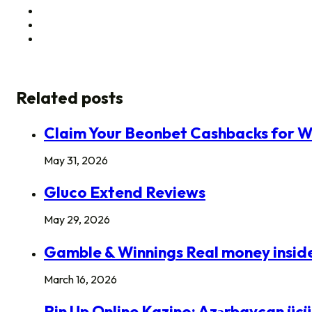
Related posts
Claim Your Beonbet Cashbacks for W
May 31, 2026
Gluco Extend Reviews
May 29, 2026
Gamble & Winnings Real money insid
March 16, 2026
Pin Up Online Kazino: Azərbaycan üçü