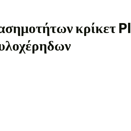
ιασημοτήτων κρίκετ P
HOME
υλοχέρηδων
WHO WE ARE
OUR PORTFOLIO
OUR STRATEGY
CONTACT