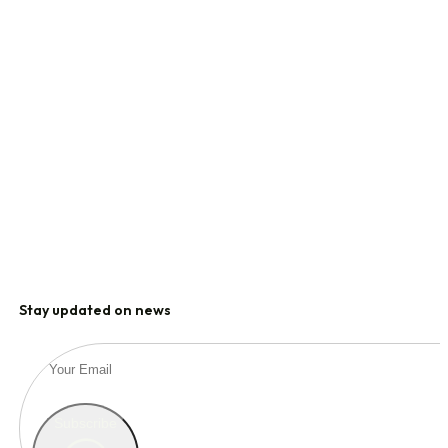
Stay updated on news
Subscribe