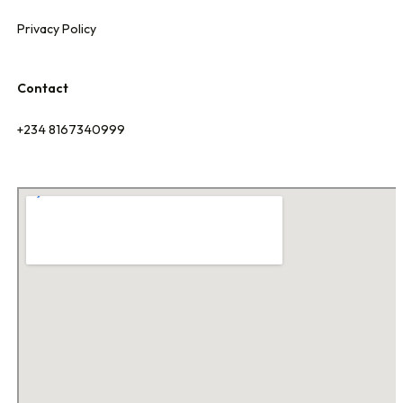
Privacy Policy
Contact
+234 8167340999